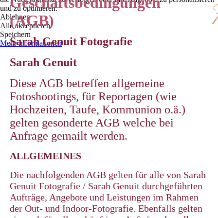
Geschäftsbedingungen
und zu optimieren.
(AGB)
Ablehnen
Alle akzeptieren
Speichern
Sarah Genuit Fotografie
Mehr Informationen
Sarah Genuit
Diese AGB betreffen allgemeine
Fotoshootings, für Reportagen (wie
Hochzeiten, Taufe, Kommunion o.ä.)
gelten gesonderte AGB welche bei
Anfrage gemailt werden.
ALLGEMEINES
Die nachfolgenden AGB gelten für alle von Sarah
Genuit Fotografie / Sarah Genuit durchgeführten
Aufträge, Angebote und Leistungen im Rahmen
der Out- und Indoor-Fotografie. Ebenfalls gelten