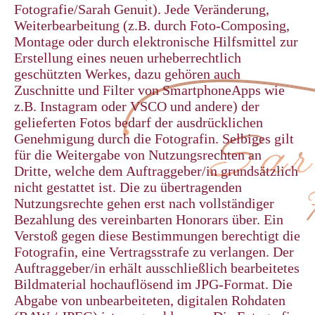
Fotografie/Sarah Genuit). Jede Veränderung,
Weiterbearbeitung (z.B. durch Foto-Composing,
Montage oder durch elektronische Hilfsmittel zur
Erstellung eines neuen urheberrechtlich
geschützten Werkes, dazu gehören auch
Zuschnitte und Filter von SmartphoneApps wie
z.B. Instagram oder VSCO und andere) der
gelieferten Fotos bedarf der ausdrücklichen
Genehmigung durch die Fotografin. Selbiges gilt
für die Weitergabe von Nutzungsrechten an
Dritte, welche dem Auftraggeber/in grundsätzlich
nicht gestattet ist. Die zu übertragenden
Nutzungsrechte gehen erst nach vollständiger
Bezahlung des vereinbarten Honorars über. Ein
Verstoß gegen diese Bestimmungen berechtigt die
Fotografin, eine Vertragsstrafe zu verlangen. Der
Auftraggeber/in erhält ausschließlich bearbeitetes
Bildmaterial hochauflösend im JPG-Format. Die
Abgabe von unbearbeiteten, digitalen Rohdaten