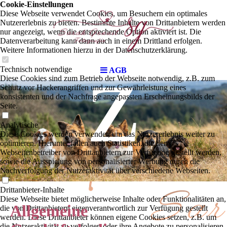
Cookie-Einstellungen
Diese Webseite verwendet Cookies, um Besuchern ein optimales
Nutzererlebnis zu bieten. Bestimmte Inhalte von Drittanbietern werden
nur angezeigt, wenn die entsprechende Option aktiviert ist. Die
Datenverarbeitung kann dann auch in einem Drittland erfolgen.
z
Weitere Informationen hierzu in der Datenschutzerklärung.
Technisch notwendige
AGB
Diese Cookies sind zum Betrieb der Webseite notwendig, z.B. zum
Schutz vor Hackerangriffen und zur Gewährleistung eines
konsistenten und der Nachfrage angepassten Erscheinungsbilds der
Seite.
Analytische
Diese Cookies werden verwendet, um das Nutzererlebnis weiter zu
optimieren. Hierunter fallen auch Statistiken, die dem
Webseitenbetreiber von Drittanbietern zur Verfügung gestellt werden,
sowie die Ausspielung von personalisierter Werbung durch die
Nachverfolgung der Nutzeraktivität über verschiedene Webseiten.
Drittanbieter-Inhalte
Diese Webseite bietet möglicherweise Inhalte oder Funktionalitäten an,
Allgemeine
die von Drittanbietern eigenverantwortlich zur Verfügung gestellt
werden. Diese Drittanbieter können eigene Cookies setzen, z.B. um
die Nutzeraktivität zu verfolgen oder ihre Angebote zu personalisieren